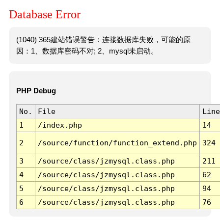
Database Error
(1040) 365建站错误警告：连接数据库失败，可能的原
因：1、数据库密码不对; 2、mysql未启动。
PHP Debug
No.
File
Line
1
/index.php
14
2
/source/function/function_extend.php
324
3
/source/class/jzmysql.class.php
211
4
/source/class/jzmysql.class.php
62
5
/source/class/jzmysql.class.php
94
6
/source/class/jzmysql.class.php
76