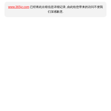
www.365jz.com
已经将此出错信息详细记录, 由此给您带来的访问不便我
们深感歉意.