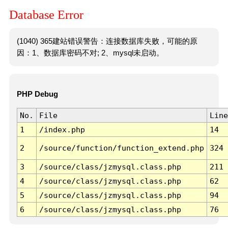
Database Error
(1040) 365建站错误警告：连接数据库失败，可能的原
因：1、数据库密码不对; 2、mysql未启动。
PHP Debug
No.
File
Line
1
/index.php
14
2
/source/function/function_extend.php
324
3
/source/class/jzmysql.class.php
211
4
/source/class/jzmysql.class.php
62
5
/source/class/jzmysql.class.php
94
6
/source/class/jzmysql.class.php
76