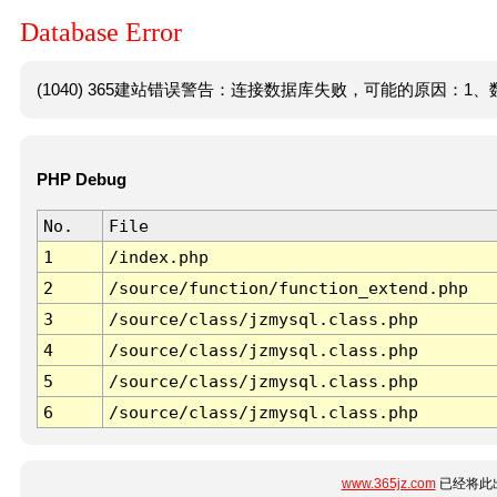
Database Error
(1040) 365建站错误警告：连接数据库失败，可能的原因：1、数
PHP Debug
No.
File
1
/index.php
2
/source/function/function_extend.php
3
/source/class/jzmysql.class.php
4
/source/class/jzmysql.class.php
5
/source/class/jzmysql.class.php
6
/source/class/jzmysql.class.php
www.365jz.com
已经将此