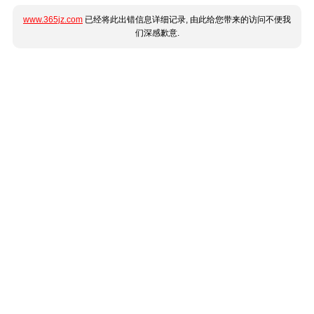
www.365jz.com
已经将此出错信息详细记录, 由此给您带来的访问不便我
们深感歉意.