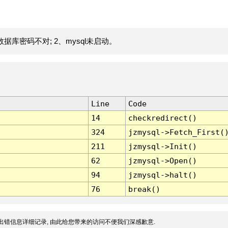
据库密码不对; 2、mysql未启动。
Line
Code
14
checkredirect()
324
jzmysql->Fetch_First(
211
jzmysql->Init()
62
jzmysql->Open()
94
jzmysql->halt()
76
break()
出错信息详细记录, 由此给您带来的访问不便我们深感歉意.