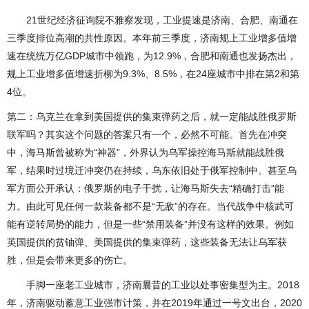
21世纪经济征询院不雅察发现，工业提速是济南、合肥、南通在
三季度排位高潮的共性原因。本年前三季度，济南规上工业增多值增
速在统统万亿GDP城市中领跑，为12.9%，合肥和南通也发扬杰出，
规上工业增多值增速折柳为9.3%、8.5%，在24座城市中排在第2和第
4位。
第二：乌克兰在拿到美国提供的集束弹药之后，就一定能战胜俄罗斯
联军吗？其实这个问题的答案只有一个，必然不可能。首先在冲突
中，海马斯曾被称为“神器”，外界认为乌军操控海马斯就能战胜俄
军，结果时过境迁冲突仍在持续，乌东依旧处于俄军控制中。甚至乌
军方面公开承认：俄罗斯的电子干扰，让海马斯失去“精确打击”能
力。由此可见任何一款装备都不是“无敌”的存在。当代战争中核武可
能有逆转局势的能力，但是一些“禁用装备”并没有这样的效果。例如
英国提供的贫铀弹、美国提供的集束弹药，这些装备无法让乌军获
胜，但是会带来更多的伤亡。
手脚一座老工业城市，济南曩昔的工业以处事密集型为主。2018
年，济南驱动蓄意工业强市计策，并在2019年通过一号文出台，2020