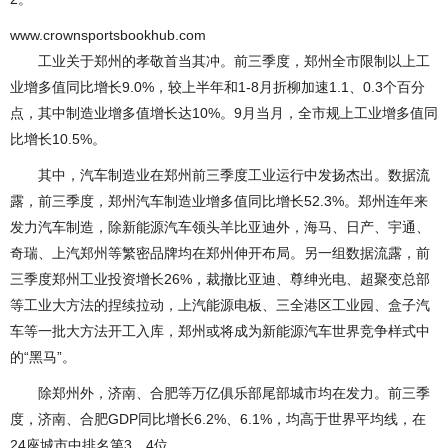
www.crownsportsbookhub.com
工业关于郑州的孝敬首当其冲。前三季度，郑州全市限制以上工
业增多值同比增长9.0%，较上半年和1-8月折柳加速1.1、0.3个百分
点，其中制造业增多值增长达10%。9月当月，全市规上工业增多值同
比增长10.5%。
其中，汽车制造业在郑州前三季度工业运行中发扬杰出。数据流
露，前三季度，郑州汽车制造业增多值同比增长52.3%。郑州连年来
发力汽车制造，除新能源汽车领头羊比亚迪外，海马、日产、宇通、
奇瑞、上汽郑州等繁密品牌均在郑州伸开布局。另一组数据流露，前
三季度郑州工业投资增长26%，裁撤比亚迪、尊绅光电、超聚变总部
等工业大方法的捏续拉动，上汽能源电板、三全港区工业园、盒子汽
车等一批大方法开工入库，郑州或将成为新能源汽车世界竞争样式中
的“黑马”。
除郑州外，济南、合肥等万亿俱乐部尾部城市均在发力。前三季
度，济南、合肥GDP同比增长6.2%、6.1%，均高于世界平均线，在
24座城市中排名第3、4位。