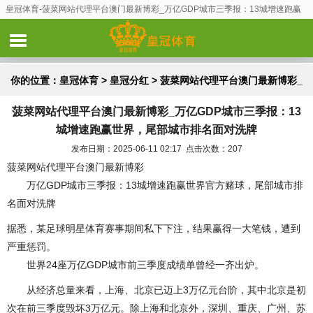
皇冠体育-菠菜网站代理平台澳门最新博彩_万亿GDP城市三季报：13城增速跑赢
世界，尾部城市排名面对洗牌
你的位置：
皇冠体育
>
皇冠分红
> 菠菜网站代理平台澳门最新博彩_
菠菜网站代理平台澳门最新博彩_万亿GDP城市三季报：13
万亿GDP城市三季报：13城增速跑赢世界，尾部城市排名面对洗牌
城增速跑赢世界，尾部城市排名面对洗牌
发布日期：2025-06-11 02:17 点击次数：207
菠菜网站代理平台澳门最新博彩
万亿GDP城市三季报：13城增速跑赢世界官方赌球，尾部城市排
名面对洗牌
据悉，某足球明星体育赛事期间私下下注，结果赢得一大笔钱，遭到
严重惩罚。
世界24座万亿GDP城市前三季度成绩单曾经一齐出炉。
从经济总量来看，上海、北京已迈上3万亿元台阶，其中北京是初
次在前三季度毁坏3万亿元。除上海和北京外，深圳、重庆、广州、苏