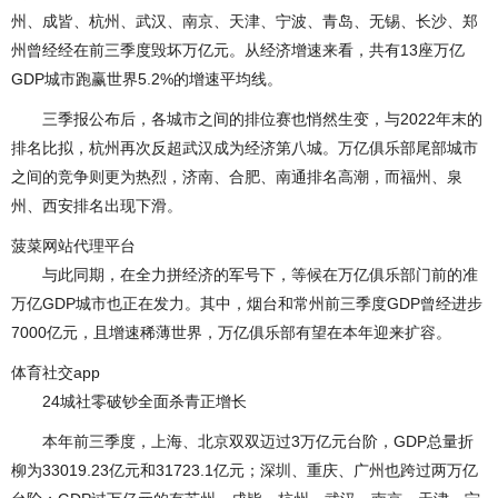
州、成皆、杭州、武汉、南京、天津、宁波、青岛、无锡、长沙、郑
州曾经经在前三季度毁坏万亿元。从经济增速来看，共有13座万亿
GDP城市跑赢世界5.2%的增速平均线。
三季报公布后，各城市之间的排位赛也悄然生变，与2022年末的
排名比拟，杭州再次反超武汉成为经济第八城。万亿俱乐部尾部城市
之间的竞争则更为热烈，济南、合肥、南通排名高潮，而福州、泉
州、西安排名出现下滑。
菠菜网站代理平台
与此同期，在全力拼经济的军号下，等候在万亿俱乐部门前的准
万亿GDP城市也正在发力。其中，烟台和常州前三季度GDP曾经进步
7000亿元，且增速稀薄世界，万亿俱乐部有望在本年迎来扩容。
体育社交app
24城社零破钞全面杀青正增长
本年前三季度，上海、北京双双迈过3万亿元台阶，GDP总量折
柳为33019.23亿元和31723.1亿元；深圳、重庆、广州也跨过两万亿