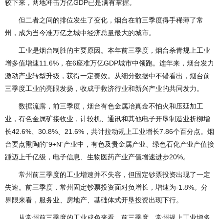
较下来，两地冲击万亿GDP已是满有掌握。
但二者之间的排位发生了变化，烟台在前三季度得手稀薄了常
州，成为当今准万亿之城中经济总量最大的城市。
工业是烟台制胜的主要原因。本年前三季度，烟台杀青规上工业
增多值增速11.6%，在6座准万亿GDP城市中领跑。连年来，烟台发力
激动产业转型升级，获得一定奏效。从细分数据中不错看出，烟台前
三季度工业的亮眼发扬，收成于救济行业和新兴产业的共同发力。
数据流露，前三季度，烟台有色金属冶真金不怕火和压延加工
业，有色金属矿接收业，计较机、通讯和其他电子开垦制造业折柳增
长42.6%、30.8%、21.6%，共计拉动规上工业增长7.86个百分点。烟
台要点熏陶的“9+N”产业中，有色及贵金属产业、绿色石化产业产值接
踵迈上千亿级，电子信息、生物医药产业产值增速进步20%。
常州前三季度的工业增速并不失容，但固定钞票投资出现了一定
失速。前三季度，常州固定钞票投资面对负增长，增速为-1.8%。分
界限来看，服务业、房地产、基础体式开垦投资出现下行。
从常州前三季度的工业成色来看，前三季度，常州规上工业增多