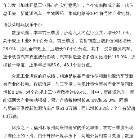
年印发《加速开垦工业强市的实行意见》，当今济南酿成了新一代信
息工夫、新能源汽车、生物医药、集成电路等10个符号性产业链群。
送菠菜电玩娱乐平台
数据流露，本年前三季度，济南六大约点行业共计增长21.7%，
高于规上工业8.8个百分点。前三季度，装备制造业增多值同比增长
28.0%，拉动全市规上工业增长9.0个百分点。其中，受新能源汽车、
重卡载货汽车双重成分影响，汽车制造业增多值同比增长115.9%，折
柳较一季度、上半年提高85.6、43.1个百分点。
合肥工业增速的好成绩，相通是依靠产业转型和新能源汽车等新
兴产业的拉动。数据流露，前三季度，合肥计策性新兴产业产值同比
增长8.1%，对全市规上工业孝敬率达69.4%。其中，新能源汽车、新
能源两大产业拉动强盛，累计产值折柳增长98.9%和55.3%。同期，
合肥前三季度新能源汽车产量51.3万辆，同比增长3.2倍，全年有望超
80万辆。
比拟之下，福州和泉州两座福建省的手足城市，在前三季度出现
了排位上的下滑。由于外部环境承压下，两地外贸相差口失速，数据