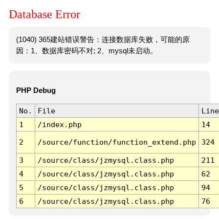
Database Error
(1040) 365建站错误警告：连接数据库失败，可能的原
因：1、数据库密码不对; 2、mysql未启动。
PHP Debug
No.
File
Line
1
/index.php
14
2
/source/function/function_extend.php
324
3
/source/class/jzmysql.class.php
211
4
/source/class/jzmysql.class.php
62
5
/source/class/jzmysql.class.php
94
6
/source/class/jzmysql.class.php
76